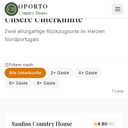
OPORTO
Country House
Unsere Unterkünfte
Zwei einzigartige Rückzugsorte im Herzen
Nordportugals
Filtern nach
:
Alle Unterkünfte
2+ Gäste
4+ Gäste
6+ Gäste
8+ Gäste
1
casa
€
120
a partir de
pro Nacht
Verfügbar
Sanfins Country House
4.80
(
35
)
Superhost