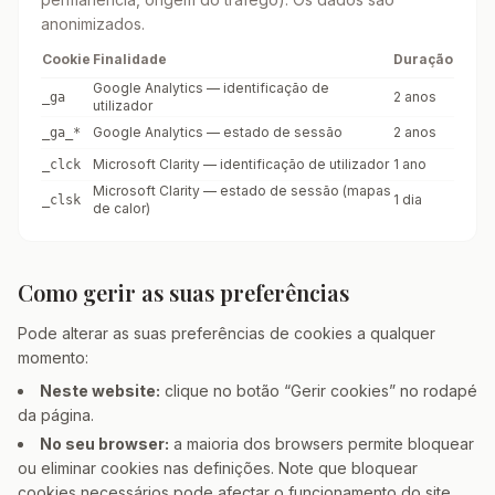
anonimizados.
Cookie
Finalidade
Duração
Google Analytics — identificação de
2 anos
_ga
utilizador
Google Analytics — estado de sessão
2 anos
_ga_*
Microsoft Clarity — identificação de utilizador
1 ano
_clck
Microsoft Clarity — estado de sessão (mapas
1 dia
_clsk
de calor)
Como gerir as suas preferências
Pode alterar as suas preferências de cookies a qualquer
momento:
Neste website:
clique no botão “Gerir cookies” no rodapé
da página.
No seu browser:
a maioria dos browsers permite bloquear
ou eliminar cookies nas definições. Note que bloquear
cookies necessários pode afectar o funcionamento do site.