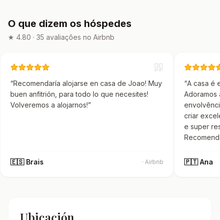
O que dizem os hóspedes
★ 4.80 · 35 avaliações no Airbnb
“
Recomendaría alojarse en casa de Joao! Muy
“
A casa é 
buen anfitrión, para todo lo que necesites!
Adoramos a
Volveremos a alojarnos!
”
envolvênci
criar exce
e super re
Recomenda
🇪🇸
Brais
🇵🇹
Ana
· Airbnb
Ubicación