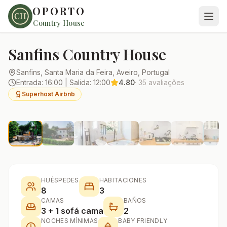
OPORTO
Todas las casas
Country House
Sanfins Country House
Sanfins, Santa Maria da Feira, Aveiro, Portugal
Entrada
:
16:00
|
Salida
:
12:00
4.80
·
35
avaliações
Superhost Airbnb
1
/
18
HUÉSPEDES
HABITACIONES
8
3
CAMAS
BAÑOS
3 + 1 sofá cama
2
NOCHES MÍNIMAS
BABY FRIENDLY